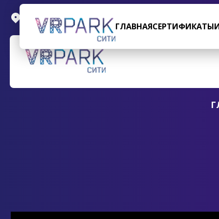
Пресненская набережная, д.2, ТРЦ АфиМоллСити, 
ГЛАВНАЯ
СЕРТИФИКАТЫ
Г