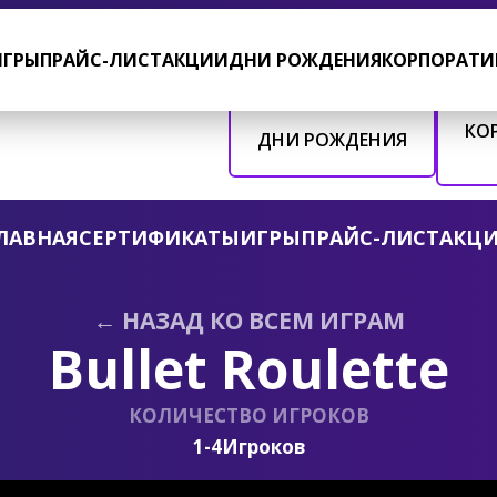
6 этаж
Ежедневно с 10:00 до 22:00
ИГРЫ
ПРАЙС-ЛИСТ
АКЦИИ
ДНИ РОЖДЕНИЯ
КОРПОРАТИ
КО
ДНИ РОЖДЕНИЯ
ЛАВНАЯ
СЕРТИФИКАТЫ
ИГРЫ
ПРАЙС-ЛИСТ
АКЦ
← НАЗАД КО ВСЕМ ИГРАМ
Bullet Roulette
КОЛИЧЕСТВО ИГРОКОВ
1-4
Игроков