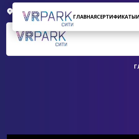
Пресненская набережная, д.2, ТРЦ АфиМоллСити, 
ГЛАВНАЯ
СЕРТИФИКАТЫ
Г